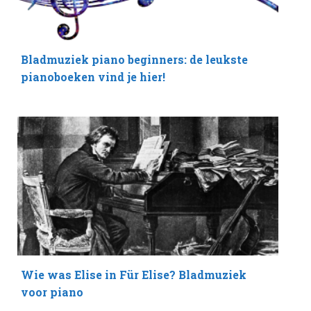
Bladmuziek piano beginners: de leukste
pianoboeken vind je hier!
Wie was Elise in Für Elise? Bladmuziek
voor piano