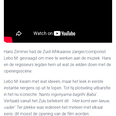
Hans Zimmer had de Zuid-Afrikaanse zanger/componist
Lebo M. gevraagd om mee te werken aan de muziek. Hans
en de regisseurs legden hem uit wat ze wilden doen met de
openingsscène.
Lebo M. kwam met wat ideeën, maar het leek in eerste
instantie nergens op uit te lopen. Tot hij plotseling uitbarstte
in het nu iconische
‘Nants ingonyama bagithi Baba’
.
Vertaald vanuit het Zulu betekent dit :
‘Hier komt een leeuw,
vader’
. Ter plekke was iedereen het meteen met elkaar
eens: dit moest de opening van de film worden.