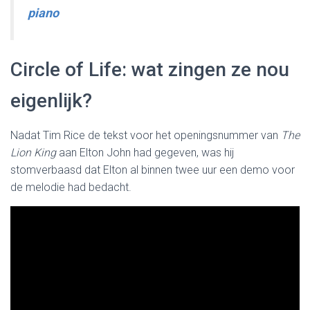
piano
Circle of Life: wat zingen ze nou
eigenlijk?
Nadat Tim Rice de tekst voor het openingsnummer van
The
Lion King
aan Elton John had gegeven, was hij
stomverbaasd dat Elton al binnen twee uur een demo voor
de melodie had bedacht.