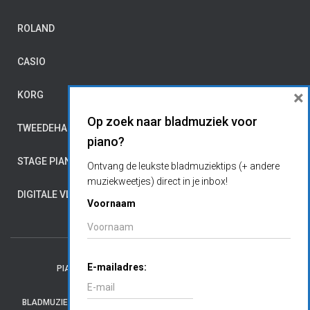
ROLAND
CASIO
×
KORG
Op zoek naar bladmuziek voor
TWEEDEHANDS
piano?
STAGE PIANO’S
Ontvang de leukste bladmuziektips (+ andere
muziekweetjes) direct in je inbox!
DIGITALE VLEUGELS
Voornaam
E-mailadres:
PIANO LEREN SPELEN
GITAAR LEREN SPELEN
BLADMUZIEK
MUZIEKTIPS
HANDIGE LINKS
CONTACT