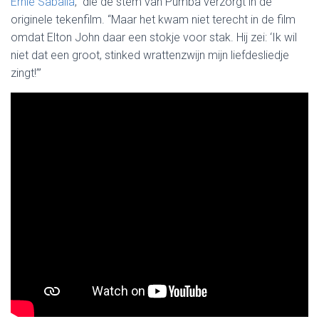
Ernie Saballa
, die de stem van Pumba verzorgt in de
originele tekenfilm. “Maar het kwam niet terecht in de film
omdat Elton John daar een stokje voor stak. Hij zei: ‘Ik wil
niet dat een groot, stinked wrattenzwijn mijn liefdesliedje
zingt!’”