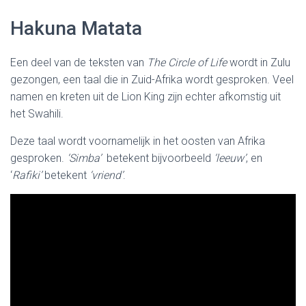
Hakuna Matata
Een deel van de teksten van
The Circle of Life
wordt in Zulu
gezongen, een taal die in Zuid-Afrika wordt gesproken. Veel
namen en kreten uit de Lion King zijn echter afkomstig uit
het Swahili.
Deze taal wordt voornamelijk in het oosten van Afrika
gesproken.
‘Simba’
betekent bijvoorbeeld
‘leeuw’
, en
‘
Rafiki’
betekent
‘vriend’
.