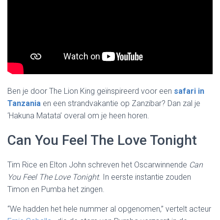
Ben je door The Lion King geïnspireerd voor een
safari in
Tanzania
en een strandvakantie op Zanzibar? Dan zal je
‘Hakuna Matata’ overal om je heen horen.
Can You Feel The Love Tonight
Tim Rice en Elton John schreven het Oscarwinnende
Can
You Feel The Love Tonight
. In eerste instantie zouden
Timon en Pumba het zingen.
“We hadden het hele nummer al opgenomen,” vertelt acteur