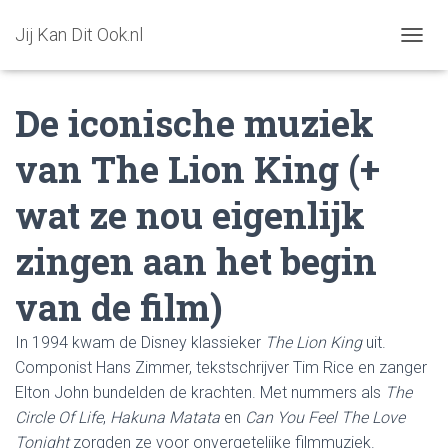
Jij Kan Dit Ook.nl
T
O
G
De iconische muziek
G
L
E
van The Lion King (+
N
A
wat ze nou eigenlijk
V
I
G
zingen aan het begin
A
T
van de film)
I
O
N
In 1994 kwam de Disney klassieker
The Lion King
uit.
Componist Hans Zimmer, tekstschrijver Tim Rice en zanger
Elton John bundelden de krachten. Met nummers als
The
Circle Of Life
,
Hakuna Matata
en
Can You Feel The Love
Tonight
zorgden ze voor onvergetelijke filmmuziek.