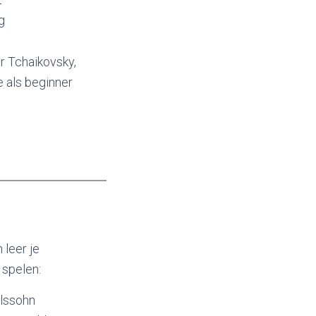
g
 Tchaikovsky,
 als beginner
 leer je
 spelen:
lssohn