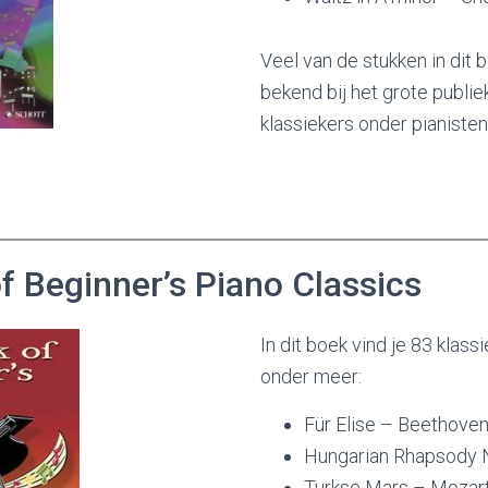
Veel van de stukken in dit b
bekend bij het grote publie
klassiekers onder pianisten
f Beginner’s Piano Classics
In dit boek vind je 83 klass
onder meer:
Für Elise – Beethove
Hungarian Rhapsody N
Turkse Mars – Mozar