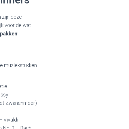
n zijn deze
lijk voor de wat
pakken
!
de muziekstukken
atie
ussy
Het Zwanenmeer) –
– Vivaldi
 No. 3 – Bach