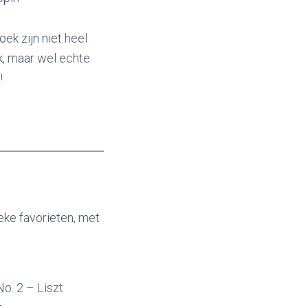
oek zijn niet heel
k, maar wel echte
!
ieke favorieten, met
n
o. 2 – Liszt
t