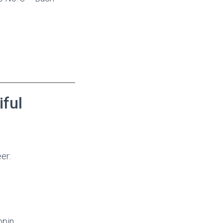
iful
er:
n
opin