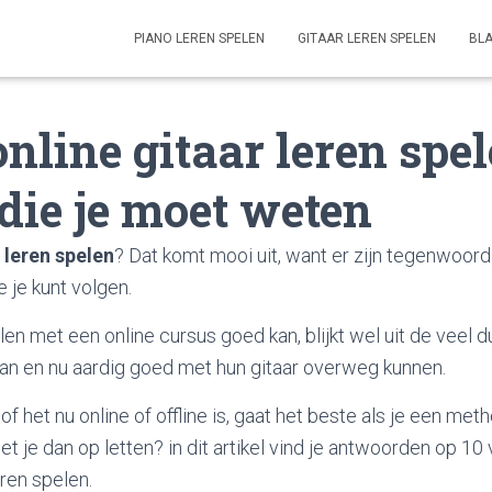
PIANO LEREN SPELEN
GITAAR LEREN SPELEN
BL
online gitaar leren spe
die je moet weten
 leren spelen
? Dat komt mooi uit, want er zijn tegenwoor
 je kunt volgen.
elen met een online cursus goed kan, blijkt wel uit de veel 
aan en nu aardig goed met hun gitaar overweg kunnen.
of het nu online of offline is, gaat het beste als je een meth
t je dan op letten? in dit artikel vind je antwoorden op 1
eren spelen.