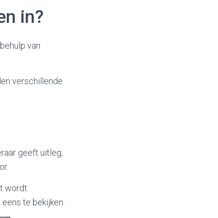
en in?
 behulp van
rden verschillende
eraar geeft uitleg,
or.
et wordt
 eens te bekijken.