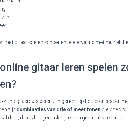
de snaren
ing
 zijn
eer.
en met gitaar spelen zonder enkele ervaring met muziekthe
 online gitaar leren spelen 
zen?
online gitaarcursussen zijn gericht op het leren spelen m
den zijn
combinaties van drie of meer tonen
die goed bij
aal door, dan is het gemakkelijker om gitaartabs te leren le