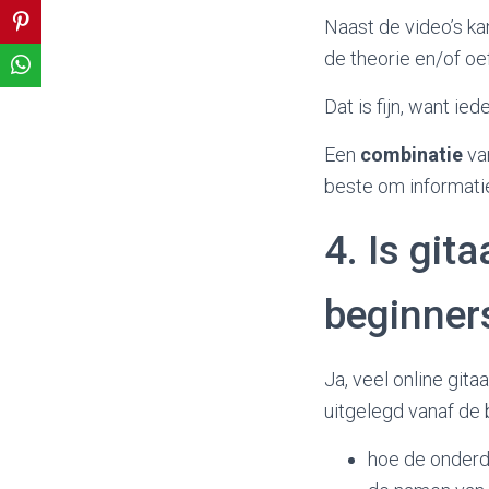
Naast de video’s ka
de theorie en/of oe
Dat is fijn, want ie
Een
combinatie
van
beste om informati
4. Is git
beginner
Ja, veel online gita
uitgelegd vanaf de 
hoe de onderd