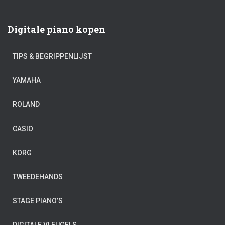
Digitale piano kopen
TIPS & BEGRIPPENLIJST
YAMAHA
ROLAND
CASIO
×
KORG
Op zoek naar bladmuziek voor
TWEEDEHANDS
piano?
STAGE PIANO’S
Ontvang de leukste bladmuziektips (+ andere
muziekweetjes) direct in je inbox!