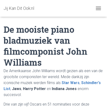
Jij Kan Dit Ook.nl
T
O
G
De mooiste piano
G
L
E
bladmuziek van
N
A
filmcomponist John
V
I
G
Williams
A
T
De Amerikaanse John Williams wordt gezien als een van de
I
O
grootste componisten ter wereld. Mede dankzij zijn
N
iconische muziek werden films als
Star Wars
,
Schindler’s
List
,
Jaws
,
Harry Potter
en
Indiana Jones
enorm
succesvol.
Drie van zijn vijf Oscars en 51 nominaties voor deze