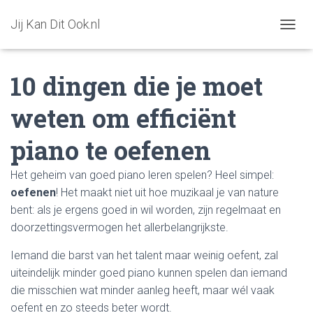
Jij Kan Dit Ook.nl
T
O
G
10 dingen die je moet
G
L
E
weten om efficiënt
N
A
piano te oefenen
V
I
G
Het geheim van goed piano leren spelen? Heel simpel:
A
oefenen
! Het maakt niet uit hoe muzikaal je van nature
T
I
bent: als je ergens goed in wil worden, zijn regelmaat en
O
doorzettingsvermogen het allerbelangrijkste.
N
Iemand die barst van het talent maar weinig oefent, zal
uiteindelijk minder goed piano kunnen spelen dan iemand
die misschien wat minder aanleg heeft, maar wél vaak
oefent en zo steeds beter wordt.