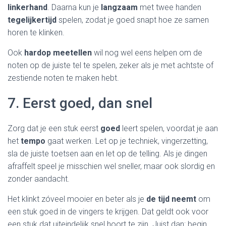
linkerhand
. Daarna kun je
langzaam
met twee handen
tegelijkertijd
spelen, zodat je goed snapt hoe ze samen
horen te klinken.
Ook
hardop meetellen
wil nog wel eens helpen om de
noten op de juiste tel te spelen, zeker als je met achtste of
zestiende noten te maken hebt.
7. Eerst goed, dan snel
Zorg dat je een stuk eerst
goed
leert spelen, voordat je aan
het
tempo
gaat werken. Let op je techniek, vingerzetting,
sla de juiste toetsen aan en let op de telling. Als je dingen
afraffelt speel je misschien wel sneller, maar ook slordig en
zonder aandacht.
Het klinkt zóveel mooier en beter als je
de tijd neemt
om
een stuk goed in de vingers te krijgen. Dat geldt ook voor
een stuk dat uiteindelijk snel hoort te zijn. Juist dan: begin