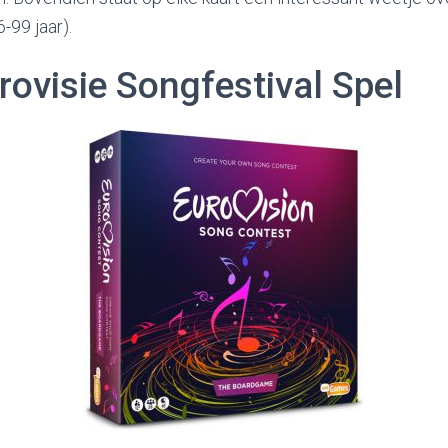
-99 jaar).
rovisie Songfestival Spel