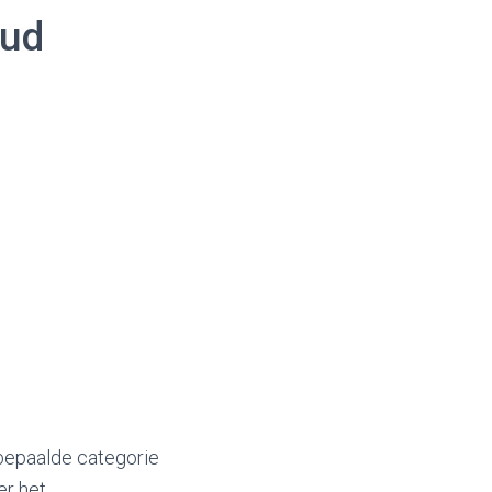
oud
 bepaalde categorie
er het