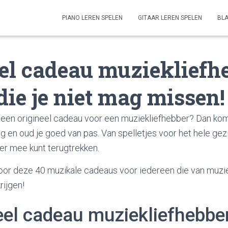
PIANO LEREN SPELEN
GITAAR LEREN SPELEN
BL
el cadeau muziekliefh
 die je niet mag missen!
ar een origineel cadeau voor een muziekliefhebber? Dan k
g en oud je goed van pas. Van spelletjes voor het hele gezi
ker mee kunt terugtrekken.
 door deze 40 muzikale cadeaus voor iedereen die van muzi
rijgen!
eel cadeau muziekliefhebber