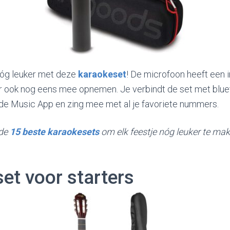
nóg leuker met deze
karaokeset
! De microfoon heeft een
er ook nog eens mee opnemen. Je verbindt de set met blue
r de Music App en zing mee met al je favoriete nummers.
 de
15 beste karaokesets
om elk feestje nóg leuker te mak
set voor starters