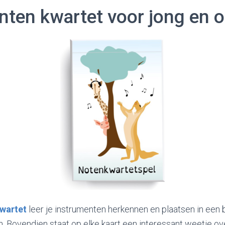
nten kwartet voor jong en 
wartet
leer je instrumenten herkennen en plaatsen in een
 Bovendien staat op elke kaart een interessant weetje ov