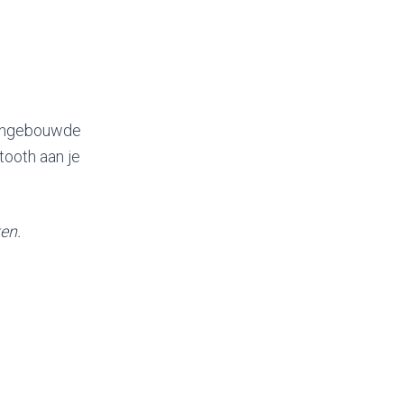
 ingebouwde
tooth aan je
en.