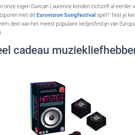
en onze eigen Duncan Laurence konden zichzelf al eerder
oetsporen met dit
Eurovision Songfestival
spel? Test je ken
em deel aan het meest populaire liedjesfestijn van Europa.
)
eel cadeau muziekliefhebber
l